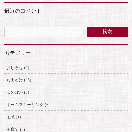
イ
ブ
最近のコメント
カテゴリー
おしらせ (1)
お出かけ (18)
ほのぼの (1)
ホームスクーリング (6)
地域 (1)
子育て (2)