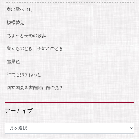
奥出雲へ（1）
模様替え
ちょっと長めの散歩
巣立ちのとき 子離れのとき
雪景色
誰でも独学ねっと
国立国会図書館関西館の見学
アーカイブ
ア
ー
カ